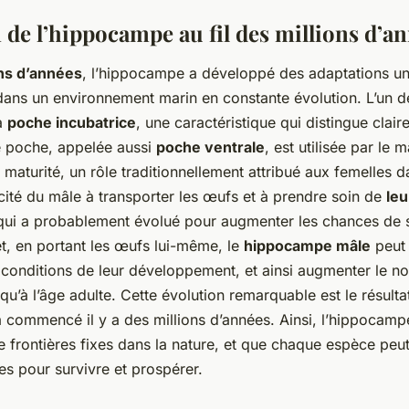
n de l’hippocampe au fil des
millions d’a
ons d’années
, l’hippocampe a développé des adaptations uni
 dans un environnement marin en constante évolution. L’un d
sa
poche incubatrice
, une caractéristique qui distingue clai
te poche, appelée aussi
poche ventrale
, est utilisée par le 
 maturité, un rôle traditionnellement attribué aux femelles d
cité du mâle à transporter les œufs et à prendre soin de
leu
qui a probablement évolué pour augmenter les chances de 
et, en portant les œufs lui-même, le
hippocampe mâle
peut 
 conditions de leur développement, et ainsi augmenter le n
squ’à l’âge adulte. Cette évolution remarquable est le résulta
a commencé il y a des millions d’années. Ainsi, l’hippocam
de frontières fixes dans la nature, et que chaque espèce pe
es pour survivre et prospérer.