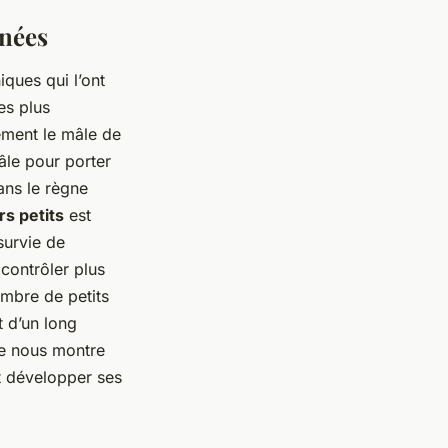
nnées
ques qui l’ont
es plus
rement le mâle de
mâle pour porter
ans le règne
rs petits
est
survie de
contrôler plus
ombre de petits
t d’un long
pe nous montre
ut développer ses