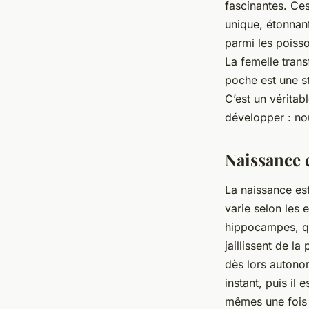
fascinantes. Ce
unique, étonnan
parmi les poisson
La femelle tran
poche est une st
C’est un véritab
développer : nou
Naissance 
La naissance est
varie selon les 
hippocampes, qui
jaillissent de l
dès lors autono
instant, puis il 
mêmes une fois n