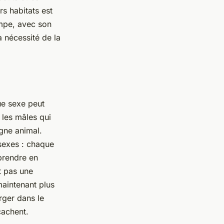
s habitats est
ampe, avec son
a nécessité de la
ue sexe peut
 les mâles qui
ègne animal.
 sexes : chaque
prendre en
t pas une
maintenant plus
rger dans le
cachent.