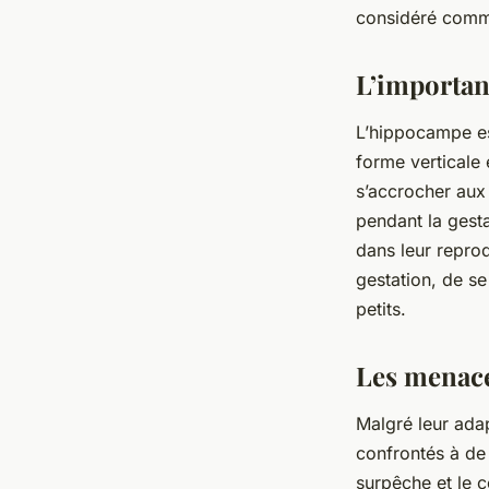
considéré comm
L’importan
L’hippocampe e
forme verticale
s’accrocher aux 
pendant la gest
dans leur reprod
gestation, de s
petits.
Les menace
Malgré leur ada
confrontés à de
surpêche et le c