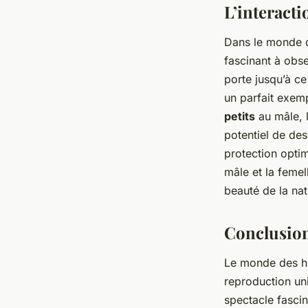
L’interacti
Dans le monde d
fascinant à obs
porte jusqu’à ce 
un parfait exem
petits
au mâle, l
potentiel de de
protection opti
mâle et la femel
beauté de la nat
Conclusio
Le monde des hi
reproduction un
spectacle fascin