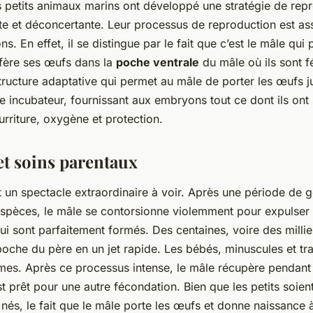
s petits animaux marins ont développé une stratégie de rep
te et déconcertante. Leur processus de reproduction est as
s. En effet, il se distingue par le fait que c’est le mâle qui
sfère ses œufs dans la
poche ventrale
du mâle où ils sont 
ructure adaptative qui permet au mâle de porter les œufs ju
le incubateur, fournissant aux embryons tout ce dont ils ont
rriture, oxygène et protection.
et soins parentaux
 un spectacle extraordinaire à voir. Après une période de g
espèces, le mâle se contorsionne violemment pour expulser l
 sont parfaitement formés. Des centaines, voire des millier
a poche du père en un jet rapide. Les bébés, minuscules et tr
mes. Après ce processus intense, le mâle récupère pendant
est prêt pour une autre fécondation. Bien que les petits soien
és, le fait que le mâle porte les œufs et donne naissance à 