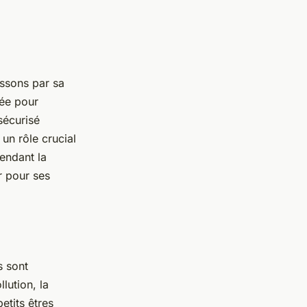
issons par sa
sée pour
sécurisé
un rôle crucial
pendant la
r pour ses
s sont
lution, la
etits êtres