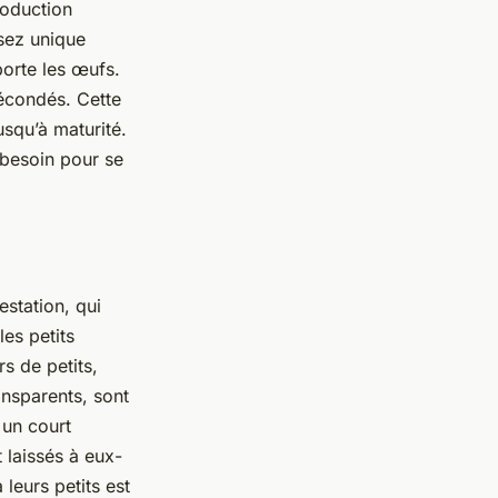
roduction
sez unique
 porte les œufs.
fécondés. Cette
squ’à maturité.
 besoin pour se
estation, qui
es petits
s de petits,
ansparents, sont
 un court
t laissés à eux-
leurs petits est