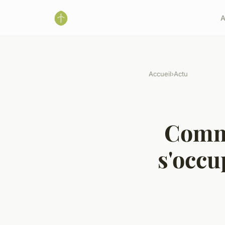
A
Accueil
›
Actu
Comme
s'occu