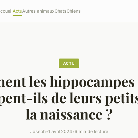
ccueil
Actu
Autres animaux
Chats
Chiens
ACTU
nt les hippocampes
pent-ils de leurs petit
la naissance ?
Joseph
•
1 avril 2024
•
6 min de lecture