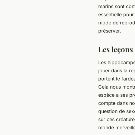
marins sont conf
essentielle pou
mode de reproduc
préserver.
Les leçons
Les hippocampes
jouer dans la re
portent le farde
Cela nous montre
espèce a ses pr
compte dans notr
question de sex
sur ces créatur
monde merveille