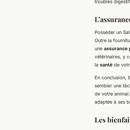
troubles digestif
L’assuranc
Posséder un Sal
Outre la fournit
une
assurance 
vétérinaires, y 
la
santé
de votr
En conclusion, b
sembler une tâch
de votre animal.
adaptée à ses be
Les bienfai