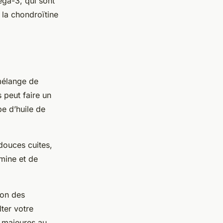
éga-3, qui sont
 la chondroïtine
mélange de
s peut faire un
pe d’huile de
douces cuites,
mine et de
ion des
ter votre
s majeures au