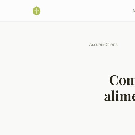
A
Accueil
›
Chiens
Com
alim