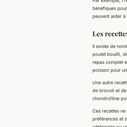
Par exemple, l’
bénéfiques pour
peuvent aider à 
Les recette
Il existe de no
poulet bouilli, d
repas complet et
poisson pour u
Une autre recet
de brocoli et d
chondroïtine pou
Ces recettes ne
préférences et d
vétérinaire ou u