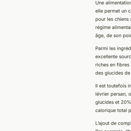
Une alimentati
elle permet un co
pour les chiens 
régime alimentai
âge, de son poid
Parmi les ingré
excellente sour
riches en fibres
des glucides de 
Il est toutefois
lévrier persan, 
glucides et 20%
calorique total p
L’ajout de comp