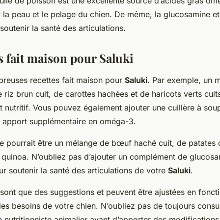
huile de poisson est une excellente source d’acides gras om
 la peau et le pelage du chien. De même, la glucosamine et
soutenir la santé des articulations.
s fait maison pour Saluki
mbreuses recettes fait maison pour
Saluki
. Par exemple, un 
e riz brun cuit, de carottes hachées et de haricots verts cuit
 nutritif. Vous pouvez également ajouter une cuillère à sou
n apport supplémentaire en oméga-3.
te pourrait être un mélange de bœuf haché cuit, de patates 
e quinoa. N’oubliez pas d’ajouter un complément de glucosa
r soutenir la santé des articulations de votre
Saluki
.
 sont que des suggestions et peuvent être ajustées en fonct
es besoins de votre chien. N’oubliez pas de toujours consul
n nutritionniste animalier avant d’apporter des modification