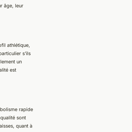
r âge, leur
fil athlétique,
rticulier s’ils
alement un
lité est
abolisme rapide
qualité sont
aisses, quant à