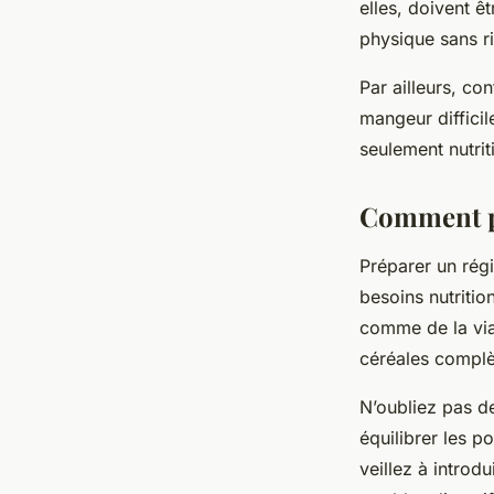
elles, doivent 
physique sans ri
Par ailleurs, co
mangeur difficil
seulement nutrit
Comment pr
Préparer un rég
besoins nutritio
comme de la via
céréales complè
N’oubliez pas de
équilibrer les p
veillez à introd