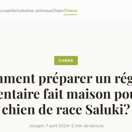
ccueil
Actu
Autres animaux
Chats
Chiens
CHIENS
ment préparer un ré
entaire fait maison po
chien de race Saluki?
Joseph
•
1 avril 2024
•
5 min de lecture