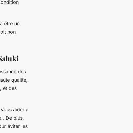
condition
 à être un
soit non
Saluki
aissance des
aute qualité,
, et des
 vous aider à
l. De plus,
ur éviter les