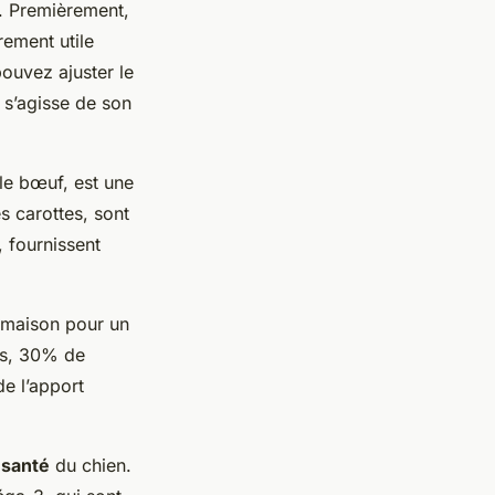
. Premièrement,
èrement utile
pouvez ajuster le
 s’agisse de son
.
le bœuf, est une
s carottes, sont
, fournissent
on maison pour un
es, 30% de
e l’apport
a
santé
du chien.